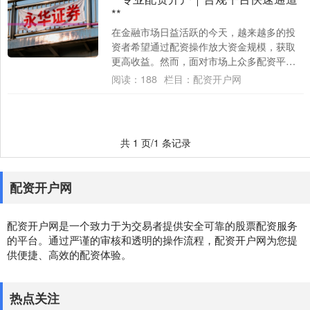
**
在金融市场日益活跃的今天，越来越多的投
资者希望通过配资操作放大资金规模，获取
更高收益。然而，面对市场上众多配资平
台，如何选择一个合规、安全、高效的开户
阅读：
188
栏目：
配资开户网
渠道，成为....
共 1 页/1 条记录
配资开户网
配资开户网是一个致力于为交易者提供安全可靠的股票配资服务
的平台。通过严谨的审核和透明的操作流程，配资开户网为您提
供便捷、高效的配资体验。
热点关注