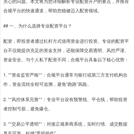
关心的问题。本文将为您详细解析专业配资开户的要点，并推荐
合规平台的快速通道，帮助您稳健迈入配资领域。
## 一、为什么选择专业配资平台？
配资，即投资者通过杠杆方式借用资金进行投资。专业的配资平
台不仅能提供充足的资金支持，还能保障交易透明、风控严谨、
资金安全。与个人私下配资不同，合规平台具备以下核心优势：
1. **资金监管严格**：合规平台通常与银行或第三方支付机构合
作，资金流转全程可追溯，避免“跑路”风险。
2. **风控体系完善**：专业平台设有预警线、平仓线，帮助投资
者控制亏损，避免爆仓。
3. **交易公平透明**：对接正规券商系统，实时行情、成交数据
真实可靠，杜绝“黑箱操作”。