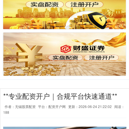
**专业配资开户｜合规平台快速通道**
作者：无锡股票配资
平台：配资开户网
更新：2026-06-24 21:22:02
阅读：
188