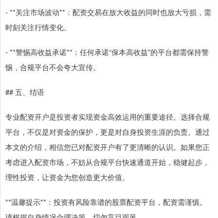
- **关注市场波动**：配资交易在放大收益的同时也放大亏损，需
时刻关注行情变化。
- **警惕高收益承诺**：任何承诺“保本高收益”的平台都需保持警
惕，合规平台不会夸大宣传。
## 五、结语
专业配资开户是投资者实现资金高效运用的重要途径。选择合规
平台，不仅是对资金的保护，更是对自身投资生涯的负责。通过
本文的介绍，相信您已对配资开户有了更清晰的认识。如果您正
考虑进入配资市场，不妨从合规平台快速通道开始，稳健起步，
理性投资，让资金为您创造更大价值。
**温馨提示**：投资有风险靠谱的股票配资平台，配资需谨慎。
请根据自身情况合理决策，切勿盲目跟风。