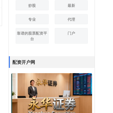
炒股
最新
专业
代理
靠谱的股票配资平
门户
台
配资开户网