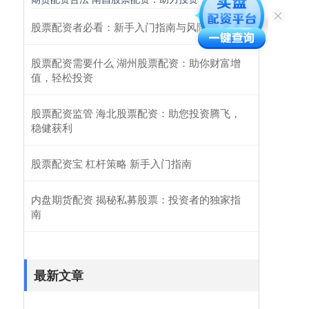
股票配资者必看：新手入门指南与风险提示
股票配资需要什么 湖州股票配资：助你财富增
值，轻松投资
股票配资监管 海北股票配资：助您投资腾飞，
稳健获利
股票配资宝 杠杆策略 新手入门指南
内盘期货配资 揭秘私募股票：投资者的独家指
南
最新文章