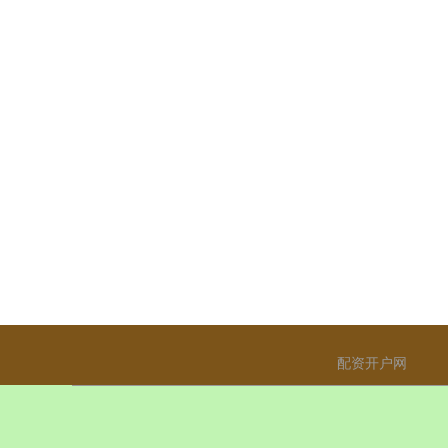
配资开户网