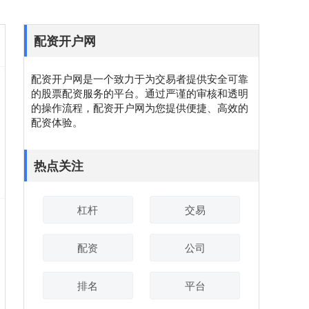
配资开户网
配资开户网是一个致力于为交易者提供安全可靠
的股票配资服务的平台。通过严谨的审核和透明
的操作流程，配资开户网为您提供便捷、高效的
配资体验。
热点关注
杠杆
交易
配资
公司
排名
平台