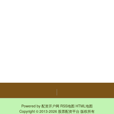
Powered by
配资开户网
RSS地图
HTML地图
Copyright
© 2013-2026
股票配资平台
版权所有