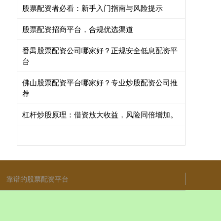
股票配资者必看：新手入门指南与风险提示
股票配资招商平台，合规优选渠道
番禺股票配资公司哪家好？正规安全低息配资平
台
佛山股票配资平台哪家好？专业炒股配资公司推
荐
杠杆炒股原理：借资放大收益，风险同倍增加。
靠谱的股票配资平台